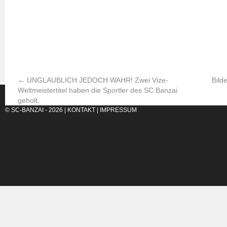
←
UNGLAUBLICH JEDOCH WAHR! Zwei Vize-
Bild
Weltmeistertitel haben die Sportler des SC Banzai
geholt.
© SC-BANZAI - 2026 |
KONTAKT
|
IMPRESSUM