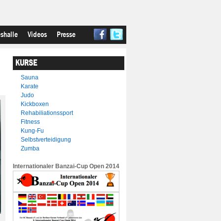
shalle
Videos
Presse
KURSE
Sauna
Karate
Judo
Kickboxen
Rehabiliationssport
Fitness
Kung-Fu
Selbstverteidigung
Zumba
Internationaler Banzai-Cup Open 2014