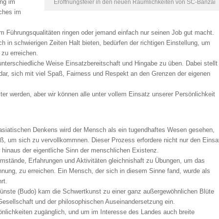
ung im
Eröffnungsfeier in den neuen Räumlichkeiten von SC-Banzai
ches im
m Führungsqualitäten ringen oder jemand einfach nur seinen Job gut macht.
ich in schwierigen Zeiten Halt bieten, bedürfen der richtigen Einstellung, um
 zu erreichen.
unterschiedliche Weise Einsatzbereitschaft und Hingabe zu üben. Dabei stellt
dar, sich mit viel Spaß, Fairness und Respekt an den Grenzen der eigenen
ster werden, aber wir können alle unter vollem Einsatz unserer Persönlichkeit
ostasiatischen Denkens wird der Mensch als ein tugendhaftes Wesen gesehen,
ß, um sich zu vervollkommnen. Dieser Prozess erfordere nicht nur den Einsa
 hinaus der eigentliche Sinn der menschlichen Existenz.
mstände, Erfahrungen und Aktivitäten gleichnishaft zu Übungen, um das
nnung, zu erreichen. Ein Mensch, der sich in diesem Sinne fand, wurde als
rt.
fkünste (Budo) kam die Schwertkunst zu einer ganz außergewöhnlichen Blüte
 Gesellschaft und der philosophischen Auseinandersetzung ein.
sönlichkeiten zugänglich, und um im Interesse des Landes auch breite