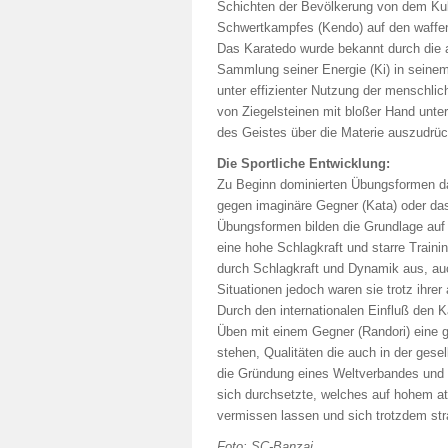
Schichten der Bevölkerung von dem Kultu
Schwertkampfes (Kendo) auf den waffen
Das Karatedo wurde bekannt durch die a
Sammlung seiner Energie (Ki) in seinem
unter effizienter Nutzung der menschlic
von Ziegelsteinen mit bloßer Hand unter
des Geistes über die Materie auszudrüc
Die Sportliche Entwicklung:
Zu Beginn dominierten Übungsformen da
gegen imaginäre Gegner (Kata) oder da
Übungsformen bilden die Grundlage auf 
eine hohe Schlagkraft und starre Trai
durch Schlagkraft und Dynamik aus, auc
Situationen jedoch waren sie trotz ihrer
Durch den internationalen Einfluß den K
Üben mit einem Gegner (Randori) eine g
stehen, Qualitäten die auch in der gese
die Gründung eines Weltverbandes und
sich durchsetzte, welches auf hohem ath
vermissen lassen und sich trotzdem stra
Foto: SC-Banzai