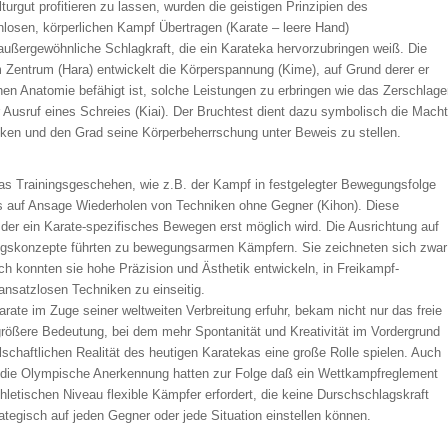
rgut profitieren zu lassen, wurden die geistigen Prinzipien des
losen, körperlichen Kampf Übertragen (Karate – leere Hand)
ußergewöhnliche Schlagkraft, die ein Karateka hervorzubringen weiß. Die
 Zentrum (Hara) entwickelt die Körperspannung (Kime), auf Grund derer er
hen Anatomie befähigt ist, solche Leistungen zu erbringen wie das Zerschlag
 Ausruf eines Schreies (Kiai). Der Bruchtest dient dazu symbolisch die Macht
ken und den Grad seine Körperbeherrschung unter Beweis zu stellen.
s Trainingsgeschehen, wie z.B. der Kampf in festgelegter Bewegungsfolge
s auf Ansage Wiederholen von Techniken ohne Gegner (Kihon). Diese
der ein Karate-spezifisches Bewegen erst möglich wird. Die Ausrichtung auf
ningskonzepte führten zu bewegungsarmen Kämpfern. Sie zeichneten sich zwar
h konnten sie hohe Präzision und Ästhetik entwickeln, in Freikampf-
 ansatzlosen Techniken zu einseitig.
arate im Zuge seiner weltweiten Verbreitung erfuhr, bekam nicht nur das freie
rößere Bedeutung, bei dem mehr Spontanität und Kreativität im Vordergrund
llschaftlichen Realität des heutigen Karatekas eine große Rolle spielen. Auch
 die Olympische Anerkennung hatten zur Folge daß ein Wettkampfreglement
letischen Niveau flexible Kämpfer erfordert, die keine Durschschlagskraft
tegisch auf jeden Gegner oder jede Situation einstellen können.