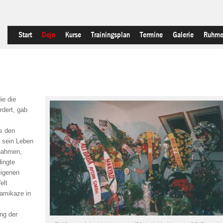
Start
Dojo
Kurse
Trainingsplan
Termine
Galerie
Ruhme
ie die
rdert, gab
es den
r sein Leben
nnahmen,
ingte
eigenen
elt
Kamikaze in
ng der