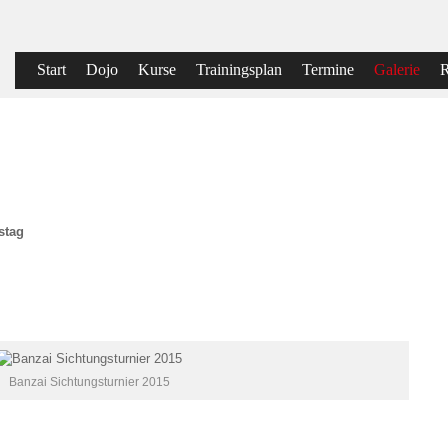
Start
Dojo
Kurse
Trainingsplan
Termine
Galerie
R
stag
Banzai Sichtungsturnier 2015