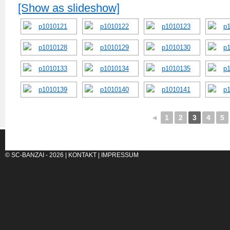
[Show as slideshow]
◄
1
2
3
4
5
© SC-BANZAI - 2026 |
KONTAKT
|
IMPRESSUM