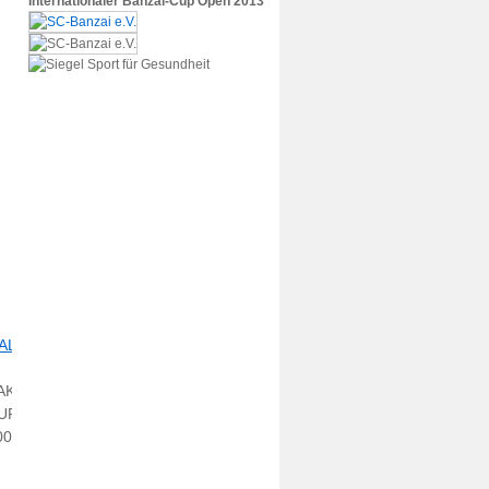
Internationaler Banzai-Cup Open 2013
ALERI
AKURA
UP
008