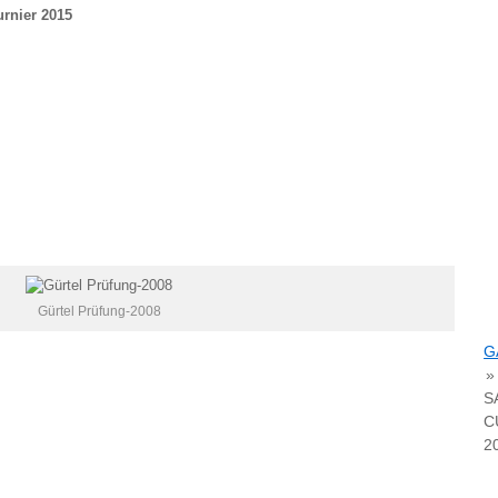
urnier 2015
Gürtel Prüfung-2008
G
»
S
C
2