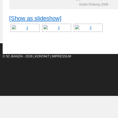
Gürtel Prüfung-2008
[Show as slideshow]
© SC-BANZAI - 2026 |
KONTAKT
|
IMPRESSUM