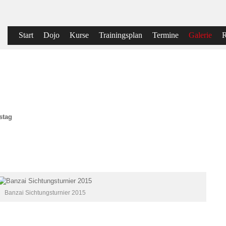
Start
Dojo
Kurse
Trainingsplan
Termine
Galerie
R
stag
Banzai Sichtungsturnier 2015