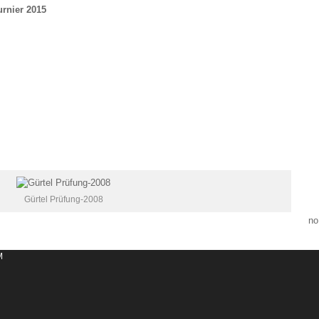
urnier 2015
Gürtel Prüfung-2008
no
M