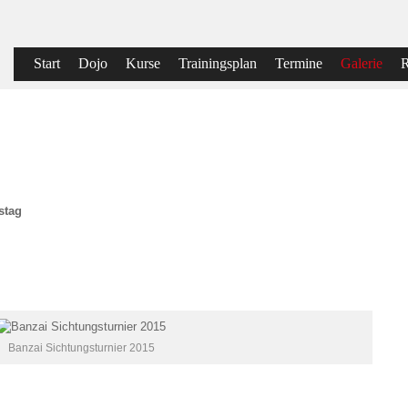
Start
Dojo
Kurse
Trainingsplan
Termine
Galerie
R
stag
Banzai Sichtungsturnier 2015